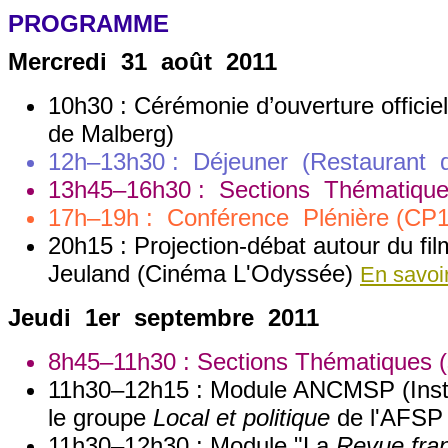
PROGRAMME
Mercredi 31 août 2011
10h30 : Cérémonie d’ouverture officie
de Malberg)
12h–13h30 : Déjeuner (Restauran
13h45–16h30 : Sections Thématique
17h–19h : Conférence Plénière (CP1) 
20h15 : Projection-débat autour du fi
Jeuland (Cinéma L'Odyssée)
En savoir
Jeudi 1er septembre 2011
8h45–11h30 : Sections Thématiques (
11h30–12h15 : Module ANCMSP (Institu
le groupe
Local et politique
de l'AFSP 
11h30–12h30 : Module "La
Revue fran