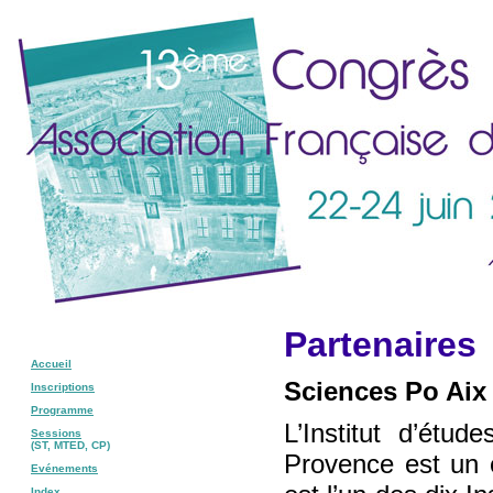
Partenaires
Accueil
Sciences Po Ai
Inscriptions
Programme
L’Institut d’étu
Sessions
(ST, MTED, CP)
Provence est un é
Evénements
Index