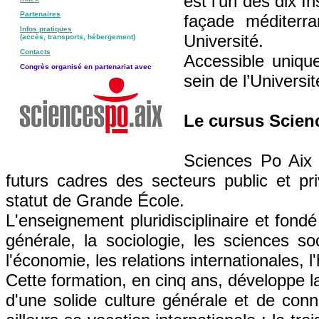
est l’un des dix In
Partenaires
façade méditerra
Infos pratiques
Université.
(accès, transports, hébergement)
Contacts
Accessible uniqu
Congrès organisé en partenariat avec
sein de l’Universi
Le cursus Scien
Sciences Po Aix 
futurs cadres des secteurs public et pri
statut de Grande École.
L'enseignement pluridisciplinaire et fondé
générale, la sociologie, les sciences soc
l'économie, les relations internationales, l
Cette formation, en cinq ans, développe l
d'une solide culture générale et de con