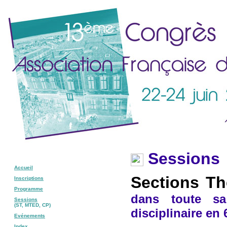
Sessions
Accueil
Sections T
Inscriptions
Programme
dans toute sa 
Sessions
(ST, MTED, CP)
disciplin
aire en 
Evénements
Index