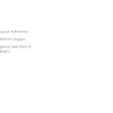
space Adhérent.e
entions légales
gence web Paris ID
MENEO