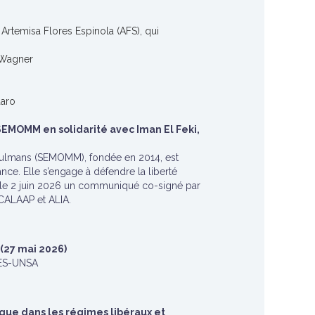
Artemisa Flores Espinola (AFS), qui
e Wagner
daro
EMOMM en solidarité avec Iman El Feki,
sulmans (SEMOMM), fondée en 2014, est
nce. Elle s’engage à défendre la liberté
ié le 2 juin 2026 un communiqué co-signé par
CALAAP et ALIA.
(27 mai 2026)
TES-UNSA
que dans les régimes libéraux et