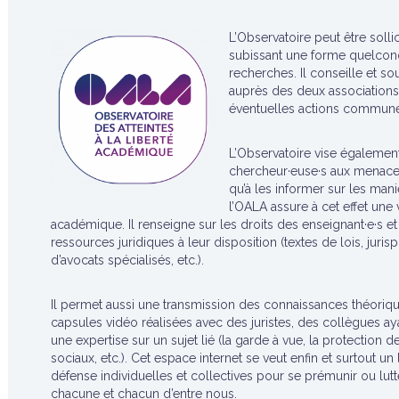
L’Observatoire peut être solli
subissant une forme quelcon
recherches. Il conseille et sou
auprès des deux associations 
éventuelles actions commun
L’Observatoire vise également 
chercheur·euse·s aux menaces
qu’à les informer sur les man
l’OALA assure à cet effet une v
académique. Il renseigne sur les droits des enseignant·e·s 
ressources juridiques à leur disposition (textes de lois, juri
d’avocats spécialisés, etc.).
Il permet aussi une transmission des connaissances théorique
capsules vidéo réalisées avec des juristes, des collègues ay
une expertise sur un sujet lié (la garde à vue, la protection
sociaux, etc.). Cet espace internet se veut enfin et surtout u
défense individuelles et collectives pour se prémunir ou lut
chacune et chacun d’entre nous.