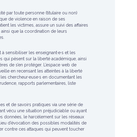
cité par toute personne (titulaire ou non)
que de violence en raison de ses
tient les victimes, assure un suivi des affaires
ainsi que la coordination de leurs
es.
à sensibiliser les enseignant·e·s et les
 qui pèsent sur la liberté académique, ainsi
ières de s’en protéger. L’espace web de
eille en recensant les atteintes à la liberté
et les chercheur·euse·s en documentant les
sprudence, rapports parlementaires, liste
s et de savoirs pratiques via une série de
ant vécu une situation préjudiciable ou ayant
 des données, le harcèlement sur les réseaux
n lieu d’évocation des possibles modalités de
ter contre ces attaques qui peuvent toucher