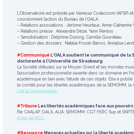
L’Observatoire est présidé par Vanessa Codaccioni (AFSP) et 
coordonnent l’action du Bureau de l’OALA :
– Relations associations : Jérôme Heurtaux, Anne-Catherin
– Relations presse : Alexandre Dézé, Yann Renisio
– Sensibilisation : Delphine Dulong, Camille Gourdeau
– Gestion des dossiers : Natalia Frozel-Barros, Annalisa Len
#Communiqué
L’OALA soutient le communiqué de la S
doctorante à l’Université de Strasbourg
La Société d’études sur le Moyen-Orient et les mondes mu
l’association professionnelle savante dans ce domaine en Fra
académique en lien avec l’étude de ces objets. Elle a publ
le comité pour les libertés académiques de la SEMOMM, la 
Lire le communiqué…
#Tribune
Les libertés académiques face aux pouvoirs 
Par CAALAP, OALA, ALIA, SEMOMM, CGT FERC Sup et SNP
A lire via AOC…
#Ressource
Menaces actuelles sur la liberté académi