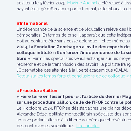
s’est tenu le 5 février 2025.
Maxime Audinet
a été relaxé à l’
n’ayant été jugé diffamatoire par le tribunal, et le tribunal a
#International
L’indépendance de la science et de l’éducation relève des l
démocraties. En temps de crise, il apparaît que cette indép
doit au contraire être sans cesse défendue – et ce même au
2024, la Fondation Genshagen a invité des experts de
colloque intitulé « Renforcer l’indépendance de la sc
libre ».
Parmi les spécialistes venus échanger sur les moyen
recherche et de la transmission des savoirs, la politiste fra
l’Observatoire des atteintes à la liberté académique (OALA).
Retour sur les temps forts et conclusions de ce colloque « po
#ProcédureBaillon
« Faire taire en faisant peur » : l’article du dernier
sur une procédure bâillon, celle de l’IFOP contre le po
Le 4 octobre 2024, l’IFOP se désistait après une plainte dé
Alexandre Dézé, politiste montpelliérain spécialiste des s
abusive portant atteinte à la liberté académique et révélatrice 
des controverses scientifiques.
Lire l’article…