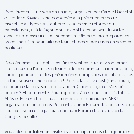
Premièrement, une session entière, organisée par Carole Bachelot
et Frédéric Sawicki, sera consacrée à la présence de notre
discipline au lycée, surtout depuis la récente réforme du
baccalauréat, et à la façon dont les politistes peuvent travailler
avec les professeur.e.s du secondaire afin de mieux préparer les
lycéen.ne.s à la poursuite de leurs études supérieures en science
politique.
Deuxièmement, les politistes s’inscrivent dans un environnement
intellectuel où l’écrit reste leur mode de communication privilégié,
surtout pour éclairer les phénomènes complexes dont ils ou elles
se font souvent une spécialité ! Pour cela, le livre est (sans doute,
et pour certain.e.s, sans doute aucun !) irremplaçable. Mais où
publier ? Et comment ? Pour répondre à ces questions, Delphine
Allès et Marieke Louis, aussi membres du bureau de l’AFSP,
organiseront lors de ces Rencontres un « Forum des éditeurs » de
sciences sociales qui fera écho au « Forum des revues » du
Congrès de Lille.
Vous êtes cordialement invité.e.s à participer à ces deux journées