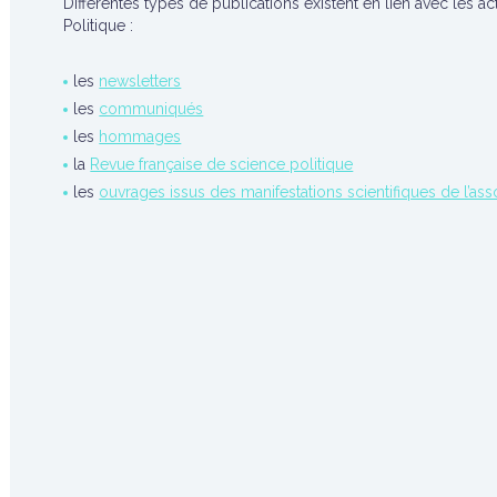
Différentes types de publications existent en lien avec les ac
Politique :
les
newsletters
les
communiqués
les
hommages
la
Revue française de science politique
les
ouvrages issus des manifestations scientifiques de l’ass