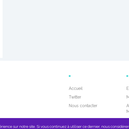
Accueil
E
Twitter
M
Nous contacter
A
ience sur notre site. Si vous continuez à utiliser ce dernier, nous considérer