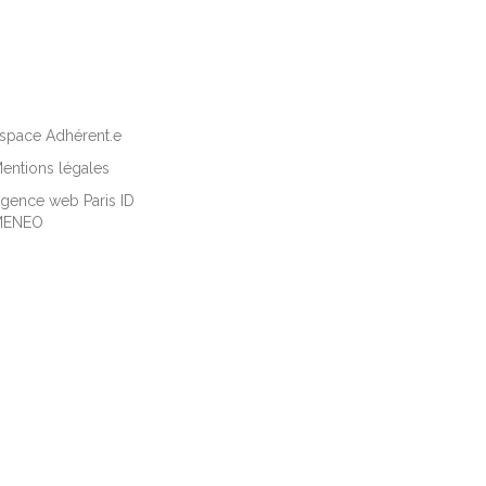
space Adhérent.e
entions légales
gence web Paris ID
MENEO