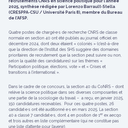
recrutements CNRS en science politique pour l’année
2025, synthèse rédigée par Lorenzo Barrault-Stella
(CRESPPA-CSU / Université Paris 8), membre du Bureau
de l’AFSP.
Quatre postes de chargé·e·s de recherche CNRS de classe
normale en section 40 ont été publiés au journal officiel en
décembre 2024, dont deux étaient « coloriés » (c’est-à-dire
que la direction de l’Institut des SHS suggère des domaines
prioritaires de recrutement que la section peut suivre ou non,
selon la qualité des candidatures) sur les thèmes «
Participation politique, élections, vote » et « Crises et
transitions à l’international ».
Dans le cadre de ce concours, la section 40 du CoNRS – dont
relève la science politique dans ses diverses composantes et
une partie de la sociologie du travail – a reçu, en janvier 2025,
150 candidatures recevables. Pour ces quatre postes, 26
candidat·e·s ont été auditionné e·s en mars 2025. La section
er
40 a classé 7 candidat·e·s, dont 4 en position de 1
ex aecqo
et trois autres en liste complémentaire (qui ne constitue pas
une liste d’attente pour l’avenir).