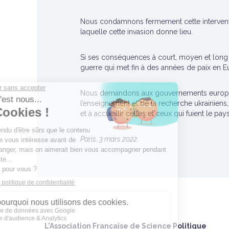
Nous condamnons fermement cette intervention
laquelle cette invasion donne lieu.
Si ses conséquences à court, moyen et long t
guerre qui met fin à des années de paix en Eu
Nous demandons aux gouvernements européen
l’enseignement et de la recherche ukrainiens, 
et à accueillir celles et ceux qui fuient le pa
Paris, 3 mars 2022.
L'Association Française de Science Politique