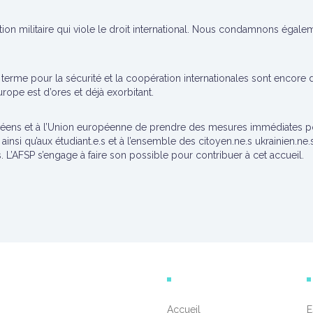
 militaire qui viole le droit international. Nous condamnons égaleme
erme pour la sécurité et la coopération internationales sont encore d
rope est d’ores et déjà exorbitant.
s et à l’Union européenne de prendre des mesures immédiates pou
ainsi qu’aux étudiant.e.s et à l’ensemble des citoyen.ne.s ukrainien.ne
ys. L’AFSP s’engage à faire son possible pour contribuer à cet accueil.
Accueil
E