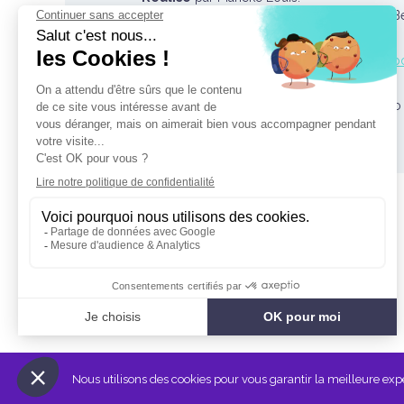
Générique
: Friendly Fire par Erik Truffaz 
Retrouver tous les épisodes de la série de 
(Crédit Photo : University of Liège, The Hug
L'Association Française de Science Politique
27 rue Saint Guillaume
75337 Paris Cedex 07 France
Nous utilisons des cookies pour vous garantir la meilleure expér