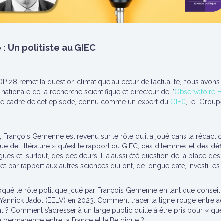
 Un politiste au GIEC
OP 28 remet la question climatique au cœur de l’actualité, nous avons 
nationale de la recherche scientifique et directeur de l’
Observatoire 
s le cadre de cet épisode, connu comme un expert du
GIEC
, le Group
 François Gemenne est revenu sur le rôle qu’il a joué dans la rédacti
evue de littérature » qu’est le rapport du GIEC, des dilemmes et des dé
ègues et, surtout, des décideurs. Il a aussi été question de la place de
bjet par rapport aux autres sciences qui ont, de longue date, investi le
ué le rôle politique joué par François Gemenne en tant que conseill
annick Jadot (EELV) en 2023. Comment tracer la ligne rouge entre acti
tant ? Comment s’adresser à un large public quitte à être pris pour « qu
 permanence entre la France et la Belgique ?