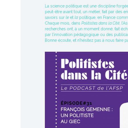
La science politique est une discipline forgé
peut-être avant tout, un métier, fait par de
savoirs sur
le
et
la
politique, en France comme
Chaque mois, dans
Politistes dans la Cité
, l’
recherches ont, à un moment donné, fait écho à
par l’innovation pédagogique ou des publicat
Bonne écoute, et n’hésitez pas à nous faire pa