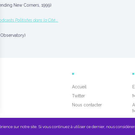
(Bending New Corners, 1999)
podcasts
Politistes dans la Cité
….
o Observatory)
Accueil
E
Twitter
M
Nous contacter
A
ience sur notre site. Si vous continuez à utiliser ce dernier, nous considérer