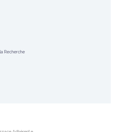
 la Recherche
space Adhérent.e