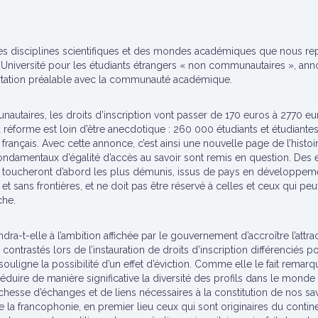
es disciplines scientifiques et des mondes académiques que nous rep
l’Université pour les étudiants étrangers « non communautaires », an
ertation préalable avec la communauté académique.
nautaires, les droits d’inscription vont passer de 170 euros à 2770 e
a réforme est loin d’être anecdotique : 260 000 étudiants et étudian
rançais. Avec cette annonce, c’est ainsi une nouvelle page de l’histoi
s fondamentaux d’égalité d’accès au savoir sont remis en question. Des
qui toucheront d’abord les plus démunis, issus de pays en développem
 et sans frontières, et ne doit pas être réservé à celles et ceux qui pe
che.
ndra-t-elle à l’ambition affichée par le gouvernement d’accroître l’attra
contrastés lors de l’instauration de droits d’inscription différenciés p
uligne la possibilité d’un effet d’éviction. Comme elle le fait remarqu
réduire de manière significative la diversité des profils dans le mond
ichesse d’échanges et de liens nécessaires à la constitution de nos savo
de la francophonie, en premier lieu ceux qui sont originaires du contin