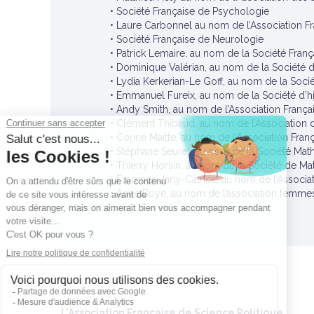
• Société Française de Psychologie
• Laure Carbonnel au nom de l’Association Fr
• Société Française de Neurologie
• Patrick Lemaire, au nom de la Société Fra
• Dominique Valérian, au nom de la Société 
• Lydia Kerkerian-Le Goff, au nom de la Soc
• Emmanuel Fureix, au nom de la Société d’hi
• Andy Smith, au nom de l’Association França
• Clément Thibaud, au nom de l’Association 
• Corine Maitte, au nom de l’Association Fran
• Stéphane Seuret, au nom de la Société Ma
• Thierry Horsin, au nom de la Société de Ma
• Florence Jany-Catrice, au nom de l’Associa
• Anne Boyé, au nom de l’association femme
L'Association Française de Science Politique