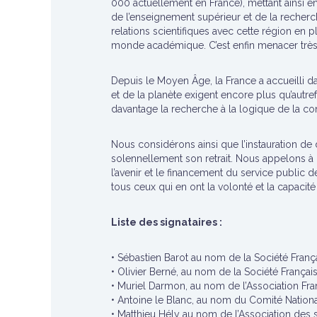
000 actuellement en France), mettant ainsi en 
de l’enseignement supérieur et de la recherc
relations scientifiques avec cette région en p
monde académique. C’est enfin menacer trè
Depuis le Moyen Âge, la France a accueilli da
et de la planète exigent encore plus qu’autre
davantage la recherche à la logique de la con
Nous considérons ainsi que l’instauration de 
solennellement son retrait. Nous appelons à 
l’avenir et le financement du service public d
tous ceux qui en ont la volonté et la capacité
Liste des signataires :
• Sébastien Barot au nom de la Société Franç
• Olivier Berné, au nom de la Société França
• Muriel Darmon, au nom de l’Association Fr
• Antoine le Blanc, au nom du Comité Nation
• Matthieu Hély au nom de l’Association des