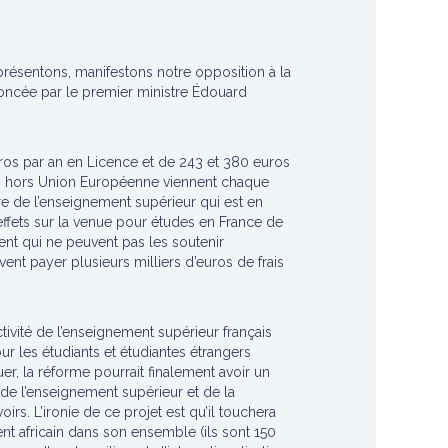
résentons, manifestons notre opposition à la
noncée par le premier ministre Édouard
uros par an en Licence et de 243 et 380 euros
tes hors Union Européenne viennent chaque
re de l’enseignement supérieur qui est en
 effets sur la venue pour études en France de
ent qui ne peuvent pas les soutenir
uvent payer plusieurs milliers d’euros de frais
ctivité de l’enseignement supérieur français
our les étudiants et étudiantes étrangers
er, la réforme pourrait finalement avoir un
e de l’enseignement supérieur et de la
irs. L’ironie de ce projet est qu’il touchera
ent africain dans son ensemble (ils sont 150