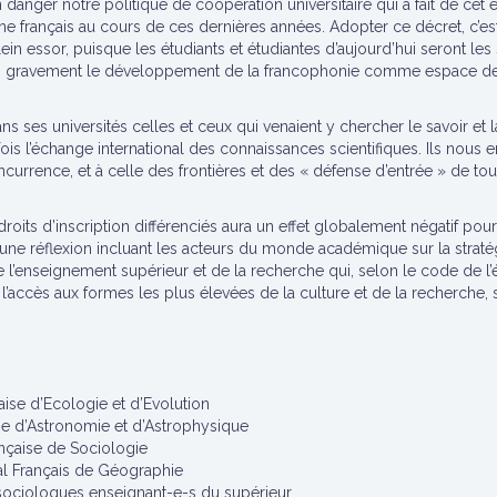
danger notre politique de coopération universitaire qui a fait de cet es
he français au cours de ces dernières années. Adopter ce décret, c’e
lein essor, puisque les étudiants et étudiantes d’aujourd’hui seront les
s gravement le développement de la francophonie comme espace de 
ns ses universités celles et ceux qui venaient y chercher le savoir e
fois l’échange international des connaissances scientifiques. Ils nous
currence, et à celle des frontières et des « défense d’entrée » de tou
droits d’inscription différenciés aura un effet globalement négatif po
une réflexion incluant les acteurs du monde académique sur la straté
e l’enseignement supérieur et de la recherche qui, selon le code de l’é
 l’accès aux formes les plus élevées de la culture et de la recherche, sa
aise d’Ecologie et d’Evolution
ise d’Astronomie et d’Astrophysique
ançaise de Sociologie
al Français de Géographie
 sociologues enseignant-e-s du supérieur