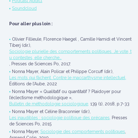
Podcast Addict
Soundcloud
Pour aller plus loin :
Olivier Fillieule, Florence Haegel , Camille Hamidi et Vincent
Tiberj (dir.),
Sociologie plurielle des comportements politiques. Je vote, t
u contestes, elle cherche…
, Presses de Sciences Po, 2017.
Nonna Mayer, Alain Policar et Philippe Corcuff (dir.),
Les mots qui fâchent. Contre le maccarthysme intellectuel,
Éditions de l’Aube, 2022
Nonna Mayer « Qualitatif ou quantitatif ? Plaidoyer pour
l’éclectisme méthodologique »,
Bulletin de méthodologie sociologique,
139 (1), 2018, p.7-33
Nonna Mayer et Céline Braconnier (dir.),
Les inaudibles : sociologie politique des précaires,
Presses
de Sciences Po, 2015
Nonna Mayer,
Sociologie des comportements politiques
,
Armand Colin, 2010