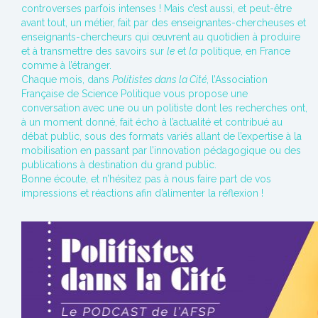
controverses parfois intenses ! Mais c’est aussi, et peut-être
avant tout, un métier, fait par des enseignantes-chercheuses et
enseignants-chercheurs qui œuvrent au quotidien à produire
et à transmettre des savoirs sur
le
et
la
politique, en France
comme à l’étranger.
Chaque mois, dans
Politistes dans la Cité
, l’Association
Française de Science Politique vous propose une
conversation avec une ou un politiste dont les recherches ont,
à un moment donné, fait écho à l’actualité et contribué au
débat public, sous des formats variés allant de l’expertise à la
mobilisation en passant par l’innovation pédagogique ou des
publications à destination du grand public.
Bonne écoute, et n’hésitez pas à nous faire part de vos
impressions et réactions afin d’alimenter la réflexion !