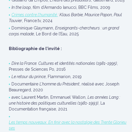
Giuliano da Empoli,
L’heure des prédateurs
, Gallilmard, 2025
In the loop
, film d’Armando Ianucci, BBC Films, 2009
Crimes contre l’humanité
: Klaus Barbie, Maurice Papon, Paul
Touvier
, France.tv, 2024
Dominique Glaymann,
Enseignants-chercheurs : un grand
corps malade
, Le Bord de l’Eau, 2025
Bibliographie de l’invité :
Dire la France. Cultures et identités nationales (1981-1995)
,
Presses de Sciences Po, 2016
Le retour du prince
, Flammarion, 2019
Documentaire
L’homme du Président
, réalisé avec Joseph
Beauregard, 2020
avec Laurent Martin, Emmanuel Wallon,
Les années Lang :
une histoire des politiques culturelles (1981-1993)
, La
Documentation française, 2021
Les temps nouveaux. En finir avec la nostalgie des Trente Glorieu
ses