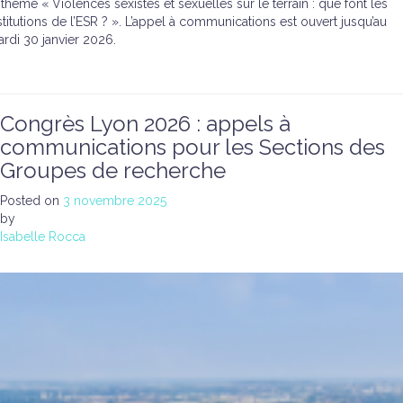
 thème « Violences sexistes et sexuelles sur le terrain : que font les
stitutions de l’ESR ? ». L’appel à communications est ouvert jusqu’au
rdi 30 janvier 2026.
Congrès Lyon 2026 : appels à
communications pour les Sections des
Groupes de recherche
Posted on
3 novembre 2025
by
Isabelle Rocca