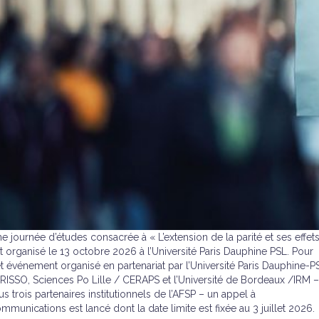
e journée d’études consacrée à « L’extension de la parité et ses effet
t organisé le 13 octobre 2026 à l’Université Paris Dauphine PSL. Pour
t événement organisé en partenariat par l’Université Paris Dauphine-P
IRISSO, Sciences Po Lille / CERAPS et l’Université de Bordeaux /IRM –
us trois partenaires institutionnels de l’AFSP – un appel à
mmunications est lancé dont la date limite est fixée au 3 juillet 2026.