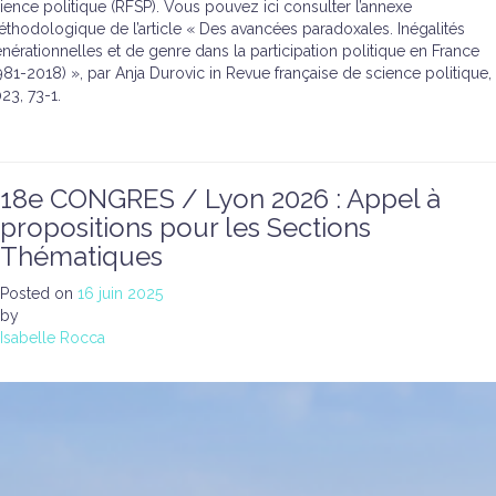
ience politique (RFSP). Vous pouvez ici consulter l’annexe
thodologique de l’article « Des avancées paradoxales. Inégalités
nérationnelles et de genre dans la participation politique en France
981-2018) », par Anja Durovic in Revue française de science politique,
23, 73-1.
18e CONGRES / Lyon 2026 : Appel à
propositions pour les Sections
Thématiques
Posted on
16 juin 2025
by
Isabelle Rocca