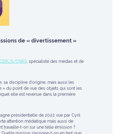
issions de « divertissement »
CERLIS/CNRS
, spécialiste des médias et de
 sa discipline d’origine, mais aussi les
te » du point de vue des objets qui sont les
lequel elle est revenue dans la première
agne présidentielle de 2022 vue par Cyril
orte attention médiatique mais aussi de
travaille-t-on sur une telle émission ?
Quelle mission s’assigne-t-on en tant que