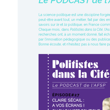
Le PODCAST de l
La science politique est une discipline forgé
peut-être avant tout, un métier, fait par de
savoirs sur
le
et
la
politique, en France comme
Chaque mois, dans
Politistes dans la Cité
, l’
recherches ont, à un moment donné, fait écho à
par l’innovation pédagogique ou des publicat
Bonne écoute, et n’hésitez pas à nous faire pa