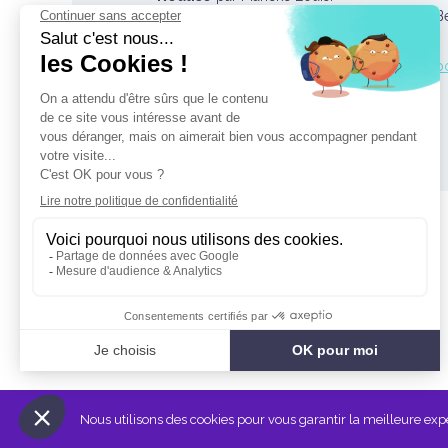
Générique
: Friendly Fire par Erik Truffaz 
Retrouver tous les épisodes de la série de 
(Crédit Photo : Claire Sécail)
L'Association Française de Science Politique
27 rue Saint Guillaume
75337 Paris Cedex 07 France
Nous utilisons des cookies pour vous garantir la meilleure expér