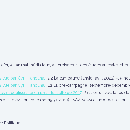
hafer, « L’animal médiatique, au croisement des études animales et de l
22 vue par Cyril Hanouna.
2.2 La campagne (janvier-avril 2022) », 9 n
22 vue par Cyril Hanouna.
1.2 La pré-campagne (septembre-décembre 2
s et coulisses de la présidentielle de 2017,
Presses universitaires du
vers à la télévision française (1950-2010), INA/ Nouveau monde Editions,
e Politique