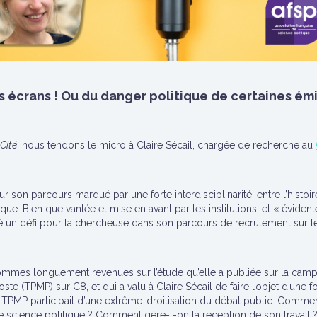
os écrans ! Ou du danger politique de certaines ém
 Cité
, nous tendons le micro à Claire Sécail, chargée de recherche au
on parcours marqué par une forte interdisciplinarité, entre l’histoire,
ue. Bien que vantée et mise en avant par les institutions, et « éviden
titué un défi pour la chercheuse dans son parcours de recrutement sur 
sommes longuement revenues sur l’étude qu’elle a publiée sur la camp
e (TPMP) sur C8, et qui a valu à Claire Sécail de faire l’objet d’une f
TPMP participait d’une extrême-droitisation du débat public. Comment 
cience politique ? Comment gère-t-on la réception de son travail ? 