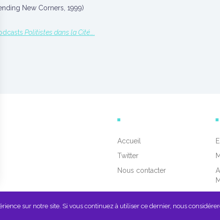
(Bending New Corners, 1999)
podcasts
Politistes dans la Cité
….
Accueil
E
Twitter
M
Nous contacter
A
ience sur notre site. Si vous continuez à utiliser ce dernier, nous considérer