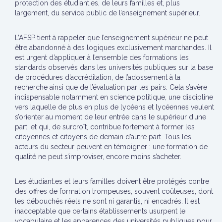
protection des étudiant.es, de leurs familles et, plus
largement, du service public de l’enseignement supérieur.
L’AFSP tient à rappeler que l’enseignement supérieur ne peut
être abandonné à des logiques exclusivement marchandes. Il
est urgent d’appliquer à l’ensemble des formations les
standards observés dans les universités publiques sur la base
de procédures d’accréditation, de l’adossement à la
recherche ainsi que de l’évaluation par les pairs. Cela s’avère
indispensable notamment en science politique, une discipline
vers laquelle de plus en plus de lycéens et lycéennes veulent
s’orienter au moment de leur entrée dans le supérieur d’une
part, et qui, de surcroît, contribue fortement à former les
citoyennes et citoyens de demain d’autre part. Tous les
acteurs du secteur peuvent en témoigner : une formation de
qualité ne peut s’improviser, encore moins s’acheter.
Les étudiant.es et leurs familles doivent être protégés contre
des offres de formation trompeuses, souvent coûteuses, dont
les débouchés réels ne sont ni garantis, ni encadrés. Il est
inacceptable que certains établissements usurpent le
vocabulaire et les apparences des universités publiques pour