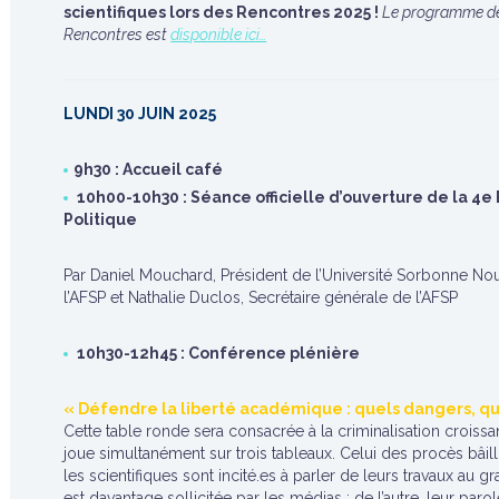
scientifiques lors des Rencontres 2025 !
Le programme de
Rencontres est
disponible ici…
LUNDI 30 JUIN 2025
9h30 : Accueil café
10h00-10h30 : Séance officielle d’ouverture de la 4e
Politique
Par Daniel Mouchard, Président de l’Université Sorbonne Nouv
l’AFSP et Nathalie Duclos, Secrétaire générale de l’AFSP
10h30-12h45 : Conférence plénière
« Défendre la liberté académique : quels dangers, qu
Cette table ronde sera consacrée à la criminalisation croissa
joue simultanément sur trois tableaux. Celui des procès bâill
les scientifiques sont incité.es à parler de leurs travaux au g
est davantage sollicitée par les médias ; de l’autre, leur par