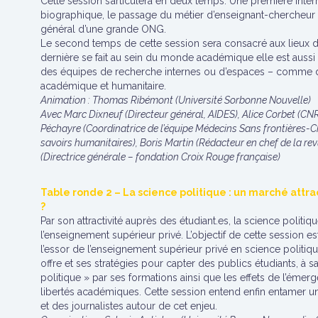
Cette session s’articulera en deux temps. Une première interr
biographique, le passage du métier d’enseignant-chercheur e
général d’une grande ONG.
Le second temps de cette session sera consacré aux lieux de 
dernière se fait au sein du monde académique elle est auss
des équipes de recherche internes ou d’espaces – comme d
académique et humanitaire.
Animation : Thomas Ribémont (Université Sorbonne Nouvelle)
Avec Marc Dixneuf (Directeur général, AIDES), Alice Corbet (C
Péchayre (Coordinatrice de l’équipe Médecins Sans frontières-Chr
savoirs humanitaires), Boris Martin (Rédacteur en chef de la revu
(Directrice générale – fondation Croix Rouge française)
Table ronde 2 – La science politique : un marché attra
?
Par son attractivité auprès des étudiant.es, la science polit
l’enseignement supérieur privé. L’objectif de cette session e
l’essor de l’enseignement supérieur privé en science politiqu
offre et ses stratégies pour capter des publics étudiants, à s
politique » par ses formations ainsi que les effets de l’émer
libertés académiques. Cette session entend enfin entamer un 
et des journalistes autour de cet enjeu.