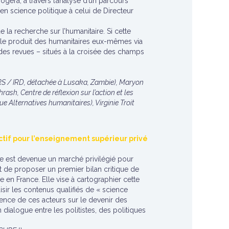
ogera, à travers l’analyse d’un parcours
n science politique à celui de Directeur
la recherche sur l’humanitaire. Si cette
i le produit des humanitaires eux-mêmes via
es revues – situés à la croisée des champs
NRS / IRD, détachée à Lusaka, Zambie), Maryon
ash, Centre de réflexion sur l’action et les
e Alternatives humanitaires), Virginie Troit
ctif pour l’enseignement supérieur privé
ique est devenue un marché privilégié pour
st de proposer un premier bilan critique de
e en France. Elle vise à cartographier cette
aisir les contenus qualifiés de « science
gence de ces acteurs sur le devenir des
dialogue entre les politistes, des politiques