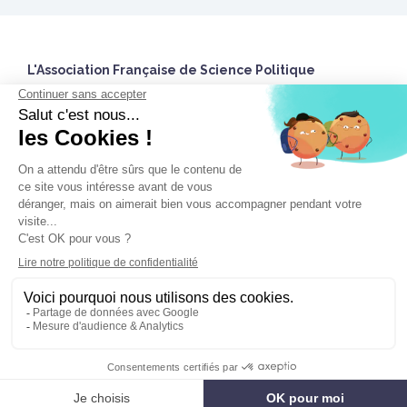
L'Association Française de Science Politique
27 rue Saint Guillaume
75337 Paris Cedex 07 France
Accueil
Twitter
Nous contacter
Nous utilisons des cookies pour vous garantir la meilleure
Espace Adhérent.e
expérience sur notre site. Si vous continuez à utiliser ce dernier,
Mentions légales
nous considérerons que vous acceptez l'utilisation des cookies.
Agence web Paris ID MENEO
J'accepte