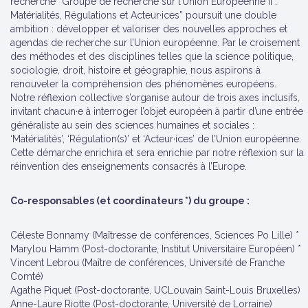
recherche “Groupe de recherche sur l’Union Européenne II :
Matérialités, Régulations et Acteur·ices” poursuit une double
ambition : développer et valoriser des nouvelles approches et
agendas de recherche sur l’Union européenne. Par le croisement
des méthodes et des disciplines telles que la science politique,
sociologie, droit, histoire et géographie, nous aspirons à
renouveler la compréhension des phénomènes européens.
Notre réflexion collective s’organise autour de trois axes inclusifs,
invitant chacun·e à interroger l’objet européen à partir d’une entrée
généraliste au sein des sciences humaines et sociales :
‘Matérialités’, ‘Régulation(s)’ et ‘Acteur·ices’ de l’Union européenne.
Cette démarche enrichira et sera enrichie par notre réflexion sur la
réinvention des enseignements consacrés à l’Europe.
Co-responsables (et coordinateurs *) du groupe :
Céleste Bonnamy (Maîtresse de conférences, Sciences Po Lille) *
Marylou Hamm (Post-doctorante, Institut Universitaire Européen) *
Vincent Lebrou (Maître de conférences, Université de Franche
Comté)
Agathe Piquet (Post-doctorante, UCLouvain Saint-Louis Bruxelles)
Anne-Laure Riotte (Post-doctorante, Université de Lorraine)