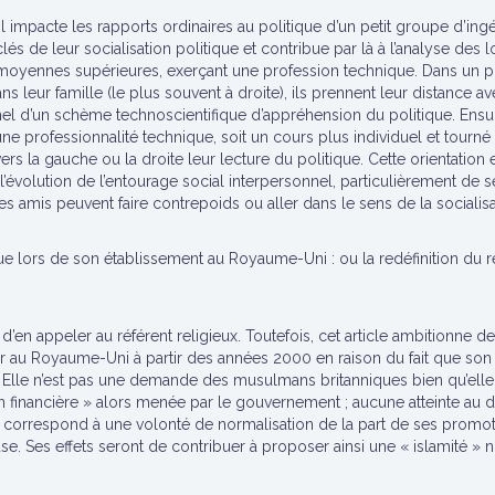
l impacte les rapports ordinaires au politique d’un petit groupe d’ingé
s de leur socialisation politique et contribue par là à l’analyse des
oyennes supérieures, exerçant une profession technique. Dans un pre
 leur famille (le plus souvent à droite), ils prennent leur distance ave
l d’un schème technoscientifique d’appréhension du politique. Ensuit
’une professionnalité technique, soit un cours plus individuel et tourn
vers la gauche ou la droite leur lecture du politique. Cette orientatio
t l’évolution de l’entourage social interpersonnel, particulièrement d
les amis peuvent faire contrepoids ou aller dans le sens de la socialisat
que lors de son établissement au Royaume-Uni : ou la redéfinition du ré
 d’en appeler au référent religieux. Toutefois, cet article ambitionne d
r au Royaume-Uni à partir des années 2000 en raison du fait que son c
. Elle n’est pas une demande des musulmans britanniques bien qu’elle s
ion financière » alors menée par le gouvernement ; aucune atteinte au dr
e correspond à une volonté de normalisation de la part de ses promoteu
euse. Ses effets seront de contribuer à proposer ainsi une « islamité » 