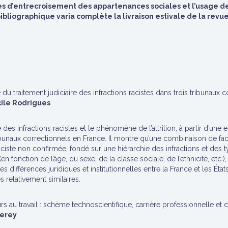
es d’entrecroisement des appartenances sociales et l’usage de 
bliographique varia complète la livraison estivale de la revue 
 du traitement judiciaire des infractions racistes dans trois tribunaux 
cile Rodrigues
re des infractions racistes et le phénomène de l’attrition, à partir d’une
ribunaux correctionnels en France. Il montre qu’une combinaison de fa
aciste non confirmée, fondé sur une hiérarchie des infractions et des 
en fonction de l’âge, du sexe, de la classe sociale, de l’ethnicité, etc
es différences juridiques et institutionnelles entre la France et les Ét
 relativement similaires.
rs au travail : schème technoscientifique, carrière professionnelle et 
ferey