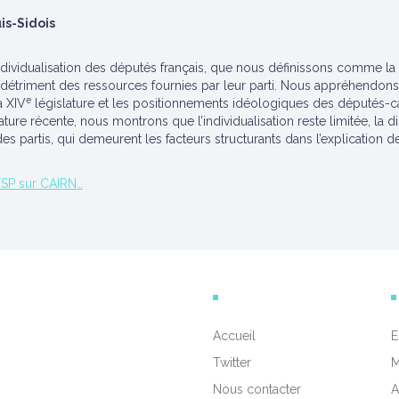
is-Sidois
individualisation des députés français, que nous définissons comme la
détriment des ressources fournies par leur parti. Nous appréhendons ce
e
a XIV
législature et les positionnements idéologiques des députés-c
érature récente, nous montrons que l’individualisation reste limitée, la
s partis, qui demeurent les facteurs structurants dans l’explication
FSP sur CAIRN…
Accueil
E
Twitter
M
Nous contacter
A