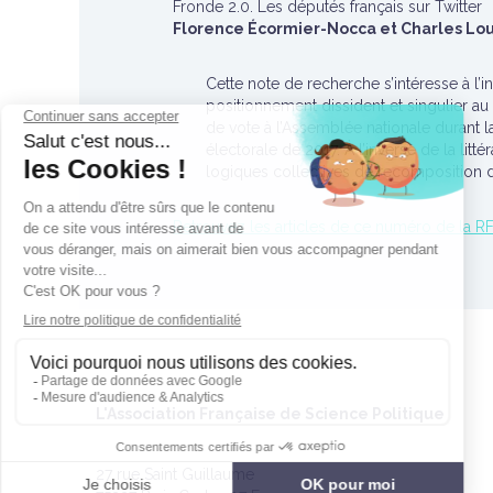
Fronde 2.0. Les députés français sur Twitter
Florence Écormier-Nocca et Charles Lou
Cette note de recherche s’intéresse à l’
positionnement dissident et singulier au 
de vote à l’Assemblée nationale durant l
électorale de 2017. À l’inverse de la litt
logiques collectives de recomposition de
Retrouvez les articles de ce numéro de la R
L'Association Française de Science Politique
27 rue Saint Guillaume