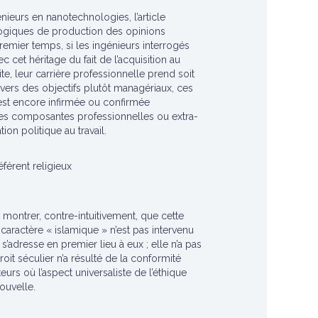
nieurs en nanotechnologies, l’article
 logiques de production des opinions
mier temps, si les ingénieurs interrogés
c cet héritage du fait de l’acquisition au
e, leur carrière professionnelle prend soit
é vers des objectifs plutôt managériaux, ces
n est encore infirmée ou confirmée
e ses composantes professionnelles ou extra-
ion politique au travail.
férent religieux
e montrer, contre-intuitivement, que cette
aractère « islamique » n’est pas intervenu
’adresse en premier lieu à eux ; elle n’a pas
oit séculier n’a résulté de la conformité
rs où l’aspect universaliste de l’éthique
nouvelle.