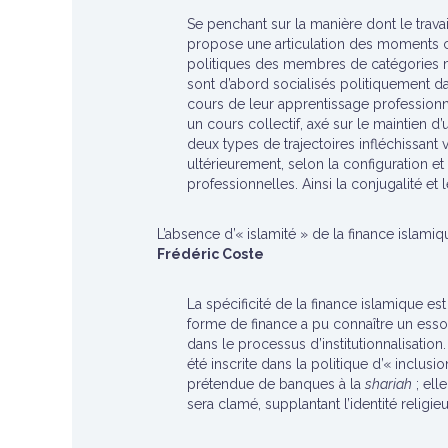
Se penchant sur la manière dont le travai
propose une articulation des moments clé
politiques des membres de catégories m
sont d’abord socialisés politiquement dans
cours de leur apprentissage professionne
un cours collectif, axé sur le maintien d
deux types de trajectoires infléchissant 
ultérieurement, selon la configuration e
professionnelles. Ainsi la conjugalité et 
L’absence d’« islamité » de la finance islami
Frédéric Coste
La spécificité de la finance islamique est
forme de finance a pu connaître un esso
dans le processus d’institutionnalisation
été inscrite dans la politique d’« inclus
prétendue de banques à la
shariah
; ell
sera clamé, supplantant l’identité religi