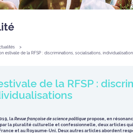
ité
ctualités
>
on estivale de la RFSP : discriminations, socialisations, individualisatio
estivale de la RFSP : discri
dividualisations
019, la
Revue française de science politique
propose, en résonance
 la pluralité culturelle et confessionnelle, deux articles qui
en France et au Royaume-Uni. Deux autres articles abordent res