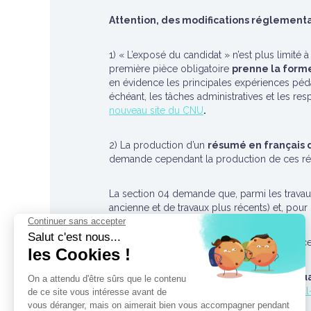
Attention, des modifications réglementai
1) « L’exposé du candidat » n’est plus limit
première pièce obligatoire
prenne la forme
en évidence les principales expériences pédag
échéant, les tâches administratives et les res
nouveau site du CNU
.
2) La production d’un
résumé en français 
demande cependant la production de ces rés
La section 04 demande que, parmi les travaux 
ancienne et de travaux plus récents) et, pour l
Le bilan d’activités 2018 du CNU
fournit un c
Toutes les recommandations pour la qual
partir du portail
https://www.conseil-national-