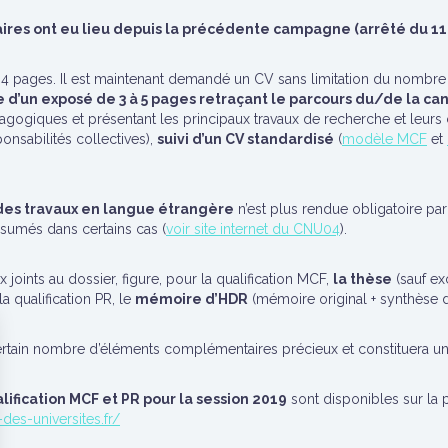
res ont eu lieu depuis la précédente campagne (arrêté du 11 ju
é à 4 pages. Il est maintenant demandé un CV sans limitation du nomb
 d’un exposé de 3 à 5 pages retraçant le parcours du/de la ca
ogiques et présentant les principaux travaux de recherche et leurs co
ponsabilités collectives),
suivi d’un CV standardisé
(
modèle MCF
et
des travaux en langue étrangère
n’est plus rendue obligatoire par 
umés dans certains cas (
voir site internet du CNU04
).
joints au dossier, figure, pour la qualification MCF,
la thèse
(sauf ex
a qualification PR, le
mémoire d’HDR
(mémoire original + synthèse d
ertain nombre d’éléments complémentaires précieux et constituera une 
ification MCF et PR pour la session 2019
sont disponibles sur la 
des-universites.fr/