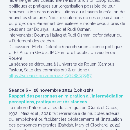
fait émerger des questionnements à la fois philosophiques,
politiques et pratiques sur l’organisation possible de leur
représentation dans nos institutions ou à travers la création de
nouvelles structures. Nous discuterons de ces enjeux à partir
du projet de « Parlement des exilé.es » monté depuis près de
deux ans par Dounya Hallaq et Rudi Osman.
Intervenants : Dounya Hallaq et Rudi Osman, cofondateur du
« Parlement des exilés »
Discussion : Martin Deleixhe (chercheur en science politique,
ULB); Antonin Gelblat (MCF en droit public, Université de
Rouen)
La séance se déroulera à l’Université de Rouen (Campus
Pasteur, Salle des commission) & en ligne (
https://sciencespo.zoom.us/j/97388517967
)
Séance 6 – 28 novembre 2024 (10h-12h)
Rapport des personnes en migration à l’intermédiation :
perceptions, pratiques et résistances
La notion d’intermédiaires de la migration (Gurak et Caces,
1992 ; Miaz et al., 2021) fait référence à de multiples acteurs
qui empêchent ou facilitent les déplacements et l’installation
des personnes migrantes (Dahdah, Mary et Clochard, 2022).