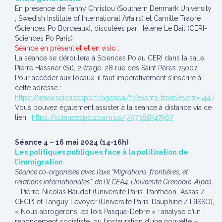
En présence de Fanny Christou (Southern Denmark University
; Swedish Institute of International Affairs) et Camille Traoré
(Sciences Po Bordeaux), discutées par Hélène Le Bail (CERI-
Sciences Po Paris)
Séance en présentiel et en visio :
La séance se déroulera à Sciences Po au CERI dans la salle
Pierre Hassner (S1), 2 étage, 28 rue des Saint Pères 75007.
Pour accéder aux locaux, il faut impérativement s’inscrire à
cette adresse :
https://www.sciencespo.fr/agenda/fr/events-front?event=5447
Vous pouvez également assister à la séance à distance via ce
lien :
https://sciencespo.zoom.us/j/97388517967
Séance 4 – 16 mai 2024 (14-16h)
Les politiques publiques face à la politisation de
l’immigration
Séance co-organisée avec l’axe “Migrations, frontières, et
relations internationales”, de l’ILCEA4, Université Grenoble-Alpes.
– Pierre-Nicolas Baudot (Université Paris–Panthéon–Assas /
CECP) et Tanguy Levoyer (Université Paris-Dauphine / IRISSO),
« Nous abrogerons les lois Pasqua-Debré » : analyse d’un
renoncement socialiste, ou l’instauration d’une nouvelle «