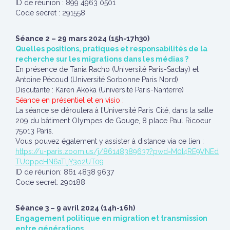
ID de réunion : 899 4963 0501
Code secret : 291558
Séance 2 – 29 mars 2024 (15h-17h30)
Quelles positions, pratiques et responsabilités de la
recherche sur les migrations dans les médias ?
En présence de Tania Racho (Université Paris-Saclay) et
Antoine Pécoud (Université Sorbonne Paris Nord)
Discutante : Karen Akoka (Université Paris-Nanterre)
Séance en présentiel et en visio :
La séance se déroulera à l’Université Paris Cité, dans la salle
209 du bâtiment Olympes de Gouge, 8 place Paul Ricoeur
75013 Paris.
Vous pouvez également y assister à distance via ce lien :
https://u-paris.zoom.us/j/86148389637?pwd=M0I4RE9VNEd
TU0ppeHN6aTljY3o2UT09
ID de réunion: 861 4838 9637
Code secret: 290188
Séance 3 – 9 avril 2024 (14h-16h)
Engagement politique en migration et transmission
entre générations