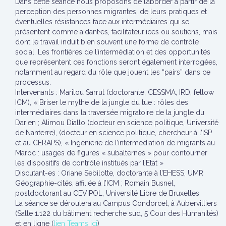
Dans cette séance nous proposons de l’aborder à partir de la
perception des personnes migrantes, de leurs pratiques et
éventuelles résistances face aux intermédiaires qui se
présentent comme aidant·es, facilitateur·ices ou soutiens, mais
dont le travail induit bien souvent une forme de contrôle
social. Les frontières de l’intermédiation et des opportunités
que représentent ces fonctions seront également interrogées,
notamment au regard du rôle que jouent les “pairs” dans ce
processus.
Intervenants : Marilou Sarrut (doctorante, CESSMA, IRD, fellow
ICM), « Briser le mythe de la jungle du tue : rôles des
intermédiaires dans la traversée migratoire de la jungle du
Darien ; Alimou Diallo (docteur en science politique, Université
de Nanterre), (docteur en science politique, chercheur à l’ISP
et au CERAPS), « Ingénierie de l’intermédiation de migrants au
Maroc : usages de figures « subalternes » pour contourner
les dispositifs de contrôle institués par l’Etat »
Discutant-es : Oriane Sebilotte, doctorante à l’EHESS, UMR
Géographie-cités, affiliée à l’ICM ; Romain Busnel,
postdoctorant au CEVIPOL, Université Libre de Bruxelles
La séance se déroulera au Campus Condorcet, à Aubervilliers
(Salle 1.122 du bâtiment recherche sud, 5 Cour des Humanités)
et en ligne (
lien Teams ici
)