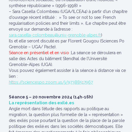
synthèse républicaine » (1996-1998) »
– Sara Casella Colombeau (UGA/ILCEA4) à partir d’un chapitre
d’ouvrage récent intitulé : » To see or not to see: French
regularisation policies and their limits ». (Le chapitre peut être
envoyé sur demande à l’adresse :
sara.casella-colombeau@univ-grenoble-alpes.fr
)
Ils et elle seront discuté.es par Florent Gougou (Sciences Po
Grenoble – UGA/ Pacte).
Séance en présentiel et en visio :
La séance se déroulera en
salle des Actes du bâtiment Stendhal de l’Université
Grenoble-Alpes (UGA).
Vous pouvez également assister à la séance à distance via ce
lien :
https://sciencespo.zoom.us/j/97388517967
Séance 5 – 20 novembre 2024 (14h-16h)
La représentation des exilé.es
Angle mort dans l’étude des rapports au politique au
migration, la question plus formelle de la « représentation »
des exilés pose pourtant la question de la place de la parole
politique des exilé.es dans les sociétés démocratiques. Elle