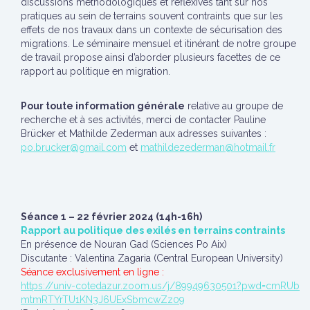
discussions méthodologiques et réflexives tant sur nos
pratiques au sein de terrains souvent contraints que sur les
effets de nos travaux dans un contexte de sécurisation des
migrations. Le séminaire mensuel et itinérant de notre groupe
de travail propose ainsi d’aborder plusieurs facettes de ce
rapport au politique en migration.
Pour toute information générale
relative au groupe de
recherche et à ses activités, merci de contacter Pauline
Brücker et Mathilde Zederman aux adresses suivantes :
po.brucker@gmail.com
et
mathildezederman@hotmail.fr
Séance 1 – 22 février 2024 (14h-16h)
Rapport au politique des exilés en terrains contraints
En présence de Nouran Gad (Sciences Po Aix)
Discutante : Valentina Zagaria (Central European University)
Séance exclusivement en ligne :
https://univ-cotedazur.zoom.us/j/89949630501?pwd=cmRUb
mtmRTYrTU1KN3J6UExSbmcwZz09