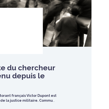
ate du chercheur
enu depuis le
orant français Victor Dupont est
e de la justice militaire. Commu
...