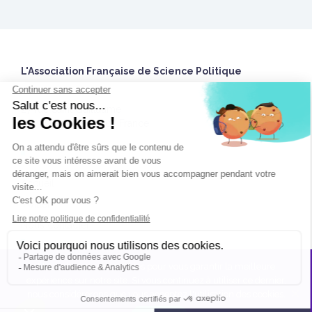
L'Association Française de Science Politique
27 rue Saint Guillaume
75337 Paris Cedex 07 France
Accueil
Twitter
Nous contacter
Nous utilisons des cookies pour vous garantir la meilleure
Espace Adhérent.e
expérience sur notre site. Si vous continuez à utiliser ce dernier,
Mentions légales
nous considérerons que vous acceptez l'utilisation des cookies.