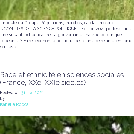
 module du Groupe Régulations, marchés, capitalisme aux
NCONTRES DE LA SCIENCE POLITIQUE – Edition 2021 portera sur le
ème suivant : « Réencastrer la gouvernance macroéconomique
ropéenne ? Faire l’économie politique des plans de relance en temp
 crises ».
Race et ethnicité en sciences sociales
(France, XXe-XXIe siècles)
Posted on
31 mai 2021
by
Isabelle Rocca