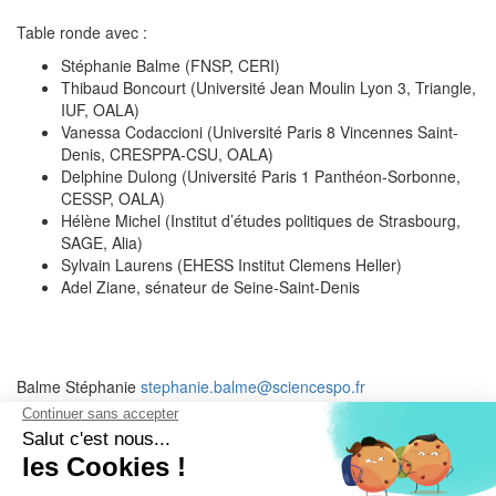
Table ronde avec :
Stéphanie Balme (FNSP, CERI)
Thibaud Boncourt (Université Jean Moulin Lyon 3, Triangle,
IUF, OALA)
Vanessa Codaccioni (Université Paris 8 Vincennes Saint-
Denis, CRESPPA-CSU, OALA)
Delphine Dulong (Université Paris 1 Panthéon-Sorbonne,
CESSP, OALA)
Hélène Michel (Institut d’études politiques de Strasbourg,
SAGE, Alia)
Sylvain Laurens (EHESS Institut Clemens Heller)
Adel Ziane, sénateur de Seine-Saint-Denis
Balme Stéphanie
stephanie.balme@sciencespo.fr
Boncourt Thibaud
thibaud.boncourt@univ-lyon3.fr
Codaccioni Vanessa
vanessa.codaccioni@univ-paris8.fr
Dulong Delphine
delphine.dulong@univ-paris1.fr