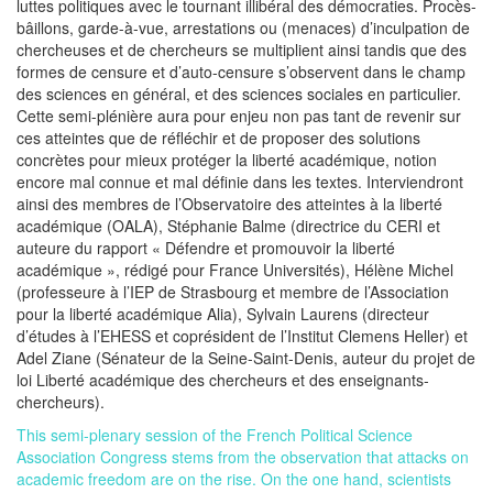
luttes politiques avec le tournant illibéral des démocraties. Procès-
bâillons, garde-à-vue, arrestations ou (menaces) d’inculpation de
chercheuses et de chercheurs se multiplient ainsi tandis que des
formes de censure et d’auto-censure s’observent dans le champ
des sciences en général, et des sciences sociales en particulier.
Cette semi-plénière aura pour enjeu non pas tant de revenir sur
ces atteintes que de réfléchir et de proposer des solutions
concrètes pour mieux protéger la liberté académique, notion
encore mal connue et mal définie dans les textes. Interviendront
ainsi des membres de l’Observatoire des atteintes à la liberté
académique (OALA), Stéphanie Balme (directrice du CERI et
auteure du rapport « Défendre et promouvoir la liberté
académique », rédigé pour France Universités), Hélène Michel
(professeure à l’IEP de Strasbourg et membre de l’Association
pour la liberté académique Alia), Sylvain Laurens (directeur
d’études à l’EHESS et coprésident de l’Institut Clemens Heller) et
Adel Ziane (Sénateur de la Seine-Saint-Denis, auteur du projet de
loi Liberté académique des chercheurs et des enseignants-
chercheurs).
This semi-plenary session of the French Political Science
Association Congress stems from the observation that attacks on
academic freedom are on the rise. On the one hand, scientists