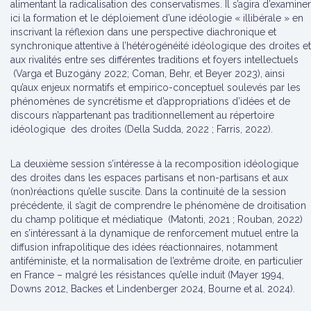
alimentant la radicalisation des conservatismes. Il s’agira d’examiner
ici la formation et le déploiement d’une idéologie « illibérale » en
inscrivant la réflexion dans une perspective diachronique et
synchronique attentive à l’hétérogénéité idéologique des droites et
aux rivalités entre ses différentes traditions et foyers intellectuels
(Varga et Buzogány 2022; Coman, Behr, et Beyer 2023), ainsi
qu’aux enjeux normatifs et empirico-conceptuel soulevés par les
phénomènes de syncrétisme et d’appropriations d’idées et de
discours n’appartenant pas traditionnellement au répertoire
idéologique des droites (Della Sudda, 2022 ; Farris, 2022).
La deuxième session s’intéresse à la recomposition idéologique
des droites dans les espaces partisans et non-partisans et aux
(non)réactions qu’elle suscite. Dans la continuité de la session
précédente, il s’agit de comprendre le phénomène de droitisation
du champ politique et médiatique (Matonti, 2021 ; Rouban, 2022)
en s’intéressant à la dynamique de renforcement mutuel entre la
diffusion infrapolitique des idées réactionnaires, notamment
antiféministe, et la normalisation de l’extrême droite, en particulier
en France – malgré les résistances qu’elle induit (Mayer 1994,
Downs 2012, Backes et Lindenberger 2024, Bourne et al. 2024).