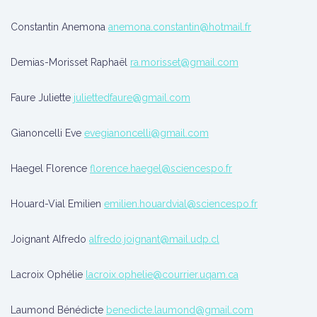
Constantin Anemona
anemona.constantin@hotmail.fr
Demias-Morisset Raphaël
ra.morisset@gmail.com
Faure Juliette
juliettedfaure@gmail.com
Gianoncelli Eve
evegianoncelli@gmail.com
Haegel Florence
florence.haegel@sciencespo.fr
Houard-Vial Emilien
emilien.houardvial@sciencespo.fr
Joignant Alfredo
alfredo.joignant@mail.udp.cl
Lacroix Ophélie
lacroix.ophelie@courrier.uqam.ca
Laumond Bénédicte
benedicte.laumond@gmail.com