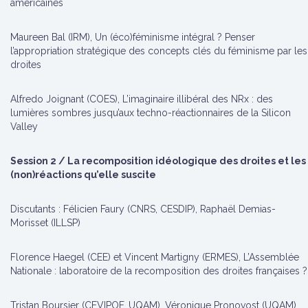
américaines
Maureen Bal (IRM), Un (éco)féminisme intégral ? Penser
l’appropriation stratégique des concepts clés du féminisme par les
droites
Alfredo Joignant (COES), L’imaginaire illibéral des NRx : des
lumières sombres jusqu’aux techno-réactionnaires de la Silicon
Valley
Session 2 / La recomposition idéologique des droites et les
(non)réactions qu’elle suscite
Discutants : Félicien Faury (CNRS, CESDIP), Raphaël Demias-
Morisset (ILLSP)
Florence Haegel (CEE) et Vincent Martigny (ERMES), L’Assemblée
Nationale : laboratoire de la recomposition des droites françaises ?
Tristan Boursier (CEVIPOF, UQAM), Véronique Pronovost (UQAM),