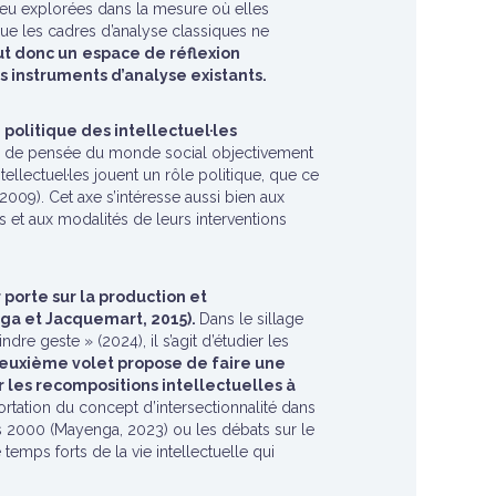
 peu explorées dans la mesure où elles
que les cadres d’analyse classiques ne
ut donc un
espace de réflexion
les instruments d’analyse existants.
 politique des intellectuel·les
nts de pensée du monde social objectivement
ellectuel·les jouent un rôle politique, que ce
2009). Cet axe s’intéresse aussi bien aux
es et aux modalités de leurs interventions
porte sur la production et
enga et Jacquemart, 2015).
Dans le sillage
dre geste » (2024), il s’agit d’étudier les
euxième volet propose de faire une
ir les recompositions intellectuelles à
portation du concept d’intersectionnalité dans
s 2000 (Mayenga, 2023) ou les débats sur le
 temps forts de la vie intellectuelle qui