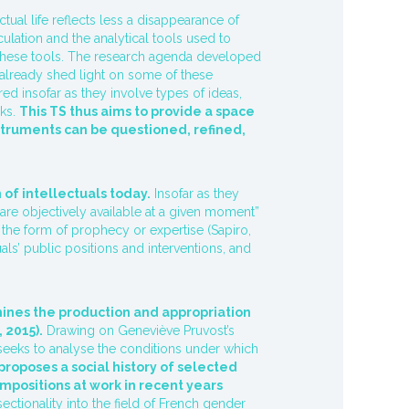
ctual life reflects less a disappearance of
ation and the analytical tools used to
 these tools. The research agenda developed
as already shed light on some of these
ed insofar as they involve types of ideas,
rks.
This TS thus aims to provide a space
instruments can be questioned, refined,
n of intellectuals today.
Insofar as they
 are objectively available at a given moment”
in the form of prophecy or expertise (Sapiro,
als’ public positions and interventions, and
mines the production and appropriation
 2015).
Drawing on Geneviève Pruvost’s
t seeks to analyse the conditions under which
roposes a social history of selected
ompositions at work in recent years
ectionality into the field of French gender