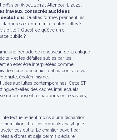
t diffusion (Noël, 2012 ; Attencourt, 2021 ;
es travaux, consacrés aux idées
 évolutions
. Quelles formes prennent les
s élaborées et comment circulent-elles ?
isibilité ? Qu’est-ce qu’être un·e
space public ?
mme une période de renouveau de la critique
cits » et les défaites subies par les
nt en effet être interprétées comme
ois dernières décennies ont au contraire vu
tcoloniale, écoféminisme,
t liées aux luttes contemporaines. Cette ST
stinguent-elles des cadres intellectuels
e recomposent les rapports entre savoirs,
intellectuelle tient moins à une disparition
 circulation et les instruments analytiques
uveler ces outils. Le chantier ouvert par
nnées a d’ores et déjà permis d’éclairer