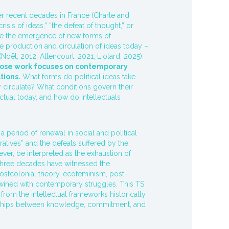
er recent decades in France (Charle and
isis of ideas,” “the defeat of thought,” or
ure the emergence of new forms of
the production and circulation of ideas today –
Noël, 2012; Attencourt, 2021; Liotard, 2025).
whose work focuses on contemporary
tions.
What forms do political ideas take
circulate? What conditions govern their
ectual today, and how do intellectuals
a period of renewal in social and political
ratives” and the defeats suffered by the
er, be interpreted as the exhaustion of
t three decades have witnessed the
ostcolonial theory, ecofeminism, post-
twined with contemporary struggles. This TS
from the intellectual frameworks historically
nships between knowledge, commitment, and