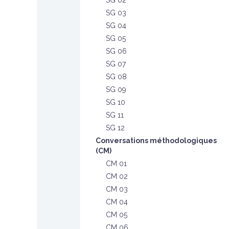
SG 02
SG 03
SG 04
SG 05
SG 06
SG 07
SG 08
SG 09
SG 10
SG 11
SG 12
Conversations méthodologiques
(CM)
CM 01
CM 02
CM 03
CM 04
CM 05
CM 06