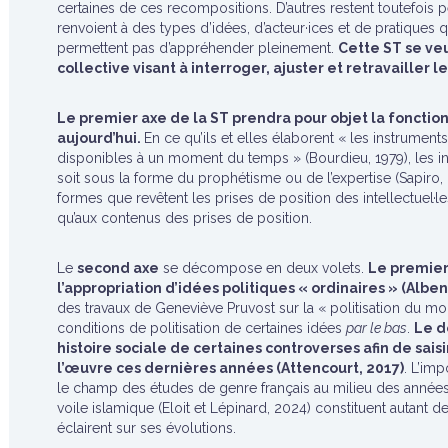
certaines de ces recompositions. D’autres restent toutefois
renvoient à des types d’idées, d’acteur·ices et de pratiques 
permettent pas d’appréhender pleinement.
Cette ST se ve
collective visant à interroger, ajuster et retravailler 
Le premier axe de la ST prendra pour objet la fonction
aujourd’hui.
En ce qu’ils et elles élaborent « les instrume
disponibles à un moment du temps » (Bourdieu, 1979), les int
soit sous la forme du prophétisme ou de l’expertise (Sapiro, 
formes que revêtent les prises de position des intellectuel·l
qu’aux contenus des prises de position.
Le
second axe
se décompose en deux volets.
Le premier 
l’appropriation d’idées politiques « ordinaires » (Alb
des travaux de Geneviève Pruvost sur la « politisation du moin
conditions de politisation de certaines idées
par le bas
.
Le d
histoire sociale de certaines controverses afin de sais
l’œuvre ces dernières années (Attencourt, 2017)
. L’im
le champ des études de genre français au milieu des année
voile islamique (Eloit et Lépinard, 2024) constituent autant de
éclairent sur ses évolutions.