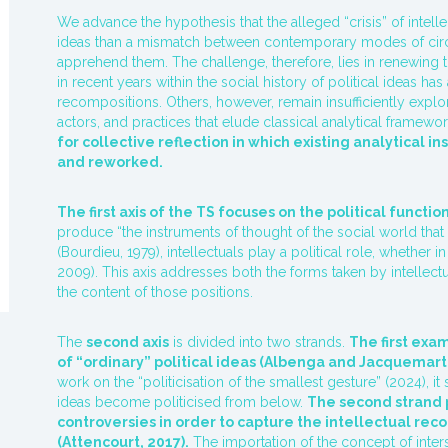
We advance the hypothesis that the alleged “crisis” of intelle
ideas than a mismatch between contemporary modes of circul
apprehend them. The challenge, therefore, lies in renewing
in recent years within the social history of political ideas h
recompositions. Others, however, remain insufficiently explor
actors, and practices that elude classical analytical framewo
for collective reflection in which existing analytical 
and reworked.
The first axis of the TS focuses on the political functio
produce “the instruments of thought of the social world that
(Bourdieu, 1979), intellectuals play a political role, whether 
2009). This axis addresses both the forms taken by intellectu
the content of those positions.
The
second axis
is divided into two strands.
The first exa
of “ordinary” political ideas (Albenga and Jacquemart,
work on the “politicisation of the smallest gesture” (2024), i
ideas become politicised from below.
The second strand p
controversies in order to capture the intellectual rec
(Attencourt, 2017).
The importation of the concept of inters