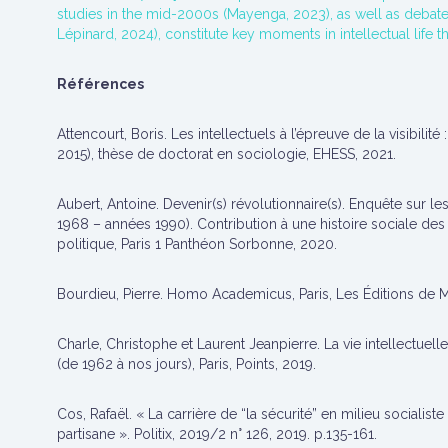
studies in the mid-2000s (Mayenga, 2023), as well as debates
Lépinard, 2024), constitute key moments in intellectual life t
Références
Attencourt, Boris. Les intellectuels à l’épreuve de la visibilité 
2015), thèse de doctorat en sociologie, EHESS, 2021.
Aubert, Antoine. Devenir(s) révolutionnaire(s). Enquête sur le
1968 – années 1990). Contribution à une histoire sociale des
politique, Paris 1 Panthéon Sorbonne, 2020.
Bourdieu, Pierre. Homo Academicus, Paris, Les Éditions de Mi
Charle, Christophe et Laurent Jeanpierre. La vie intellectue
(de 1962 à nos jours), Paris, Points, 2019.
Cos, Rafaël. « La carrière de “la sécurité” en milieu socialis
partisane ». Politix, 2019/2 n° 126, 2019. p.135-161.