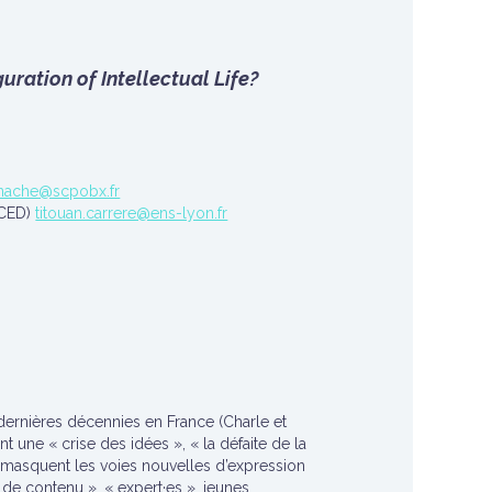
guration of Intellectual Life?
enache@scpobx.fr
 CED)
titouan.carrere@ens-lyon.fr
dernières décennies en France (Charle et
nt une « crise des idées », « la défaite de la
s masquent les voies nouvelles d’expression
s de contenu », « expert·es », jeunes