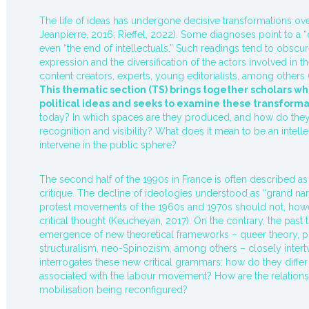
The life of ideas has undergone decisive transformations ov
Jeanpierre, 2016; Rieffel, 2022). Some diagnoses point to a “cr
even “the end of intellectuals.” Such readings tend to obsc
expression and the diversification of the actors involved in 
content creators, experts, young editorialists, among others (
This thematic section (TS) brings together scholars 
political ideas and seeks to examine these transforma
today? In which spaces are they produced, and how do they 
recognition and visibility? What does it mean to be an intell
intervene in the public sphere?
The second half of the 1990s in France is often described as 
critique. The decline of ideologies understood as “grand nar
protest movements of the 1960s and 1970s should not, howev
critical thought (Keucheyan, 2017). On the contrary, the pas
emergence of new theoretical frameworks – queer theory, p
structuralism, neo-Spinozism, among others – closely inter
interrogates these new critical grammars: how do they differ 
associated with the labour movement? How are the relatio
mobilisation being reconfigured?