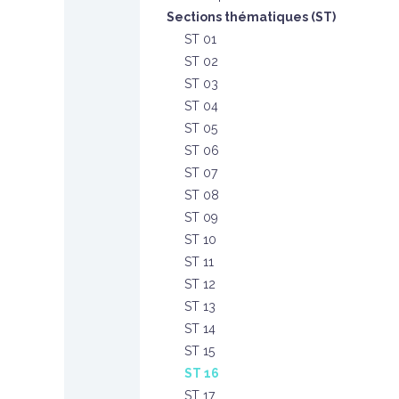
Sections thématiques (ST)
ST 01
ST 02
ST 03
ST 04
ST 05
ST 06
ST 07
ST 08
ST 09
ST 10
ST 11
ST 12
ST 13
ST 14
ST 15
ST 16
ST 17