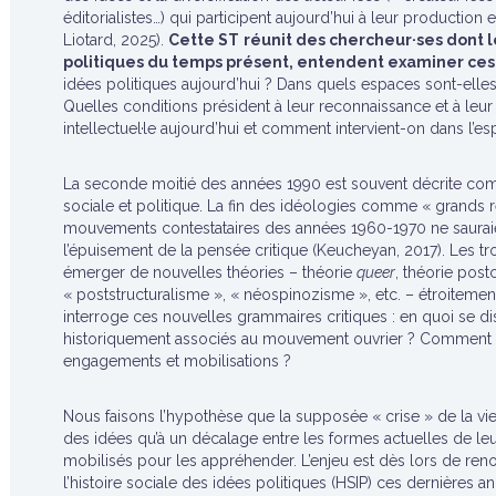
éditorialistes…) qui participent aujourd’hui à leur production e
Liotard, 2025).
Cette ST
réunit des chercheur·ses dont l
politiques du temps présent, entendent examiner ces
idées politiques aujourd’hui ? Dans quels espaces sont-elle
Quelles conditions président à leur reconnaissance et à leur v
intellectuel·le aujourd’hui et comment intervient-on dans l’e
La seconde moitié des années 1990 est souvent décrite co
sociale et politique. La fin des idéologies comme « grands ré
mouvements contestataires des années 1960-1970 ne sauraie
l’épuisement de la pensée critique (Keucheyan, 2017). Les tr
émerger de nouvelles théories – théorie
queer
, théorie pos
« poststructuralisme », « néospinozisme », etc. – étroitemen
interroge ces nouvelles grammaires critiques : en quoi se di
historiquement associés au mouvement ouvrier ? Comment s
engagements et mobilisations ?
Nous faisons l’hypothèse que la supposée « crise » de la vie 
des idées qu’à un décalage entre les formes actuelles de leur
mobilisés pour les appréhender. L’enjeu est dès lors de reno
l’histoire sociale des idées politiques (HSIP) ces dernières a