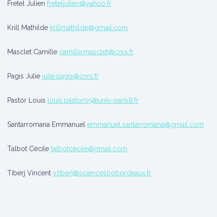
Fretel Julien
freteljulien@yahoo.fr
Krill Mathilde
krillmathilde@gmail.com
Masclet Camille
camille.masclet@cnrs.fr
Pagis Julie
julie.pagis@cnrs.fr
Pastor Louis
louis.pastor05@univ-paris8.fr
Santarromana Emmanuel
emmanuel.santarromana@gmail.com
Talbot Cécile
talbotcecile@gmail.com
Tiberj Vincent
v.tiberj@sciencespobordeaux.fr