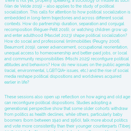
‘there is not yet, properly speaking, a sociology of midlife as such’
(Van de Velde 2015) – also applies to the study of political
socialization. This calls for attention to how political socialization is
embedded in long-term trajectories and across different social
contexts. How do partnership duration, separation and conjugal
recomposition (Réguer-Petit 2016), or watching children grow up
and enter adulthood (Masclet 2023) shape political socialization?
How do social and professional (im)mobilities (Peugny 2006;
Beaumont 2019), career advancement, occupational reorientation,
unequal access to homeownership and better-paid jobs, or local
and community responsibilities (Mischi 2025) reconfigure political
attitudes and behaviors? How do new issues on the public agenda
(racial, environmental, LGBTQIA+ issues, etc.) and the rise of social
media reshape political dispositions and worldviews acquired
earlier in life?
These sessions also open up reflection on how aging and old age
can reconfigure political dispositions. Studies adopting a
generational perspective show that some older cohorts withdraw
from politics as health declines, while others, particularly baby
boomers (born between 1940 and 1960), talk more about politics
and vote more consistently than their younger counterparts (Tiberj