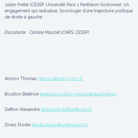
Julien Fretel (CESSP, Université Paris 1 Panthéon-Sorbonne), Un
engagement qui radicalise. Sociologie d’une trajectoire politique
de droite à gauche
Discutante : Camille Masclet (CNRS, CESSP)
Alonzo Thomas
t.alonzo@univ-lyon2.fr
Bouillon Béatrice
beatrice.bouillon-minois@dauphine.eu
Dafflon Alexandre
alexandre.dafflon@unil.ch
Druez Elodie
elodie.druez@sciencespo.fr