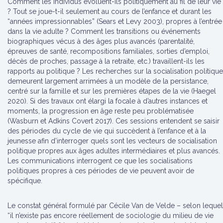
Comment les individus évoluent-ils politiquement au fil de leur vie
? Tout se joue-t-il seulement au cours de l’enfance et durant les
“années impressionnables” (Sears et Levy 2003), propres à l’entrée
dans la vie adulte ? Comment les transitions ou événements
biographiques vécus à des âges plus avancés (parentalité,
épreuves de santé, recompositions familiales, sorties d’emploi,
décès de proches, passage à la retraite, etc.) travaillent-ils les
rapports au politique ? Les recherches sur la socialisation politique
demeurent largement arrimées à un modèle de la persistance,
centré sur la famille et sur les premières étapes de la vie (Haegel
2020). Si des travaux ont élargi la focale à d’autres instances et
moments, la progression en âge reste peu problématisée
(Wasburn et Adkins Covert 2017). Ces sessions entendent se saisir
des périodes du cycle de vie qui succèdent à l’enfance et à la
jeunesse afin d’interroger quels sont les vecteurs de socialisation
politique propres aux âges adultes intermédiaires et plus avancés.
Les communications interrogent ce que les socialisations
politiques propres à ces périodes de vie peuvent avoir de
spécifique.
Le constat général formulé par Cécile Van de Velde – selon lequel
“il n’existe pas encore réellement de sociologie du milieu de vie