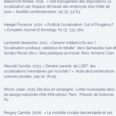
Beaumont Amélie. 2019. « Une topogenèse des dispositions La
socialisation par l’espace de travail des employés d’un hôtel de
luxe ».
Sociétés contemporaines
, 115 (3), 33-63.
Haegel Florence. 2020. « Political Socialisation: Out of Purgatory?
»
European Journal of Sociology
, 61 (3), 333-364.
Lambelet Alexandre. 2012. « Devenir militant à 60 ans ?
Socialisation politique, vieillesse et retraite”. dans Sainsaulieu Ivan et
Surdez Muriel (dirs.),
Sens politiques du travail
. Paris: Armand Colin.
Masclet Camille. 2023. « Devenir parents de LGBT: des
socialisations minoritaires par ricochet ? ».
Actes de la recherche en
sciences sociales,
249 (4), 76‑95.
Mischi Julian. 2025.
Des élus en campagne : Luttes municipales dans
les bourgs industriels (XXe-XXIe siècles)
. Paris : Presses de Sciences
Po.
Peugny Camille. 2006. « La mobilité sociale descendante et ses