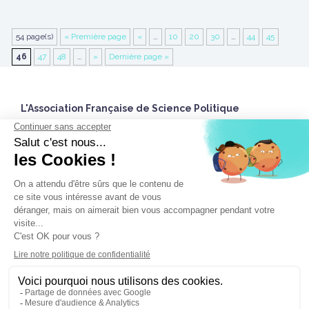
54 page(s)
« Première page
«
…
10
20
30
…
44
45
46
47
48
…
»
Dernière page »
L'Association Française de Science Politique
27 rue Saint Guillaume
75337 Paris Cedex 07 France
Accueil
Twitter
Nous contacter
Nous utilisons des cookies pour vous garantir la meilleure
Espace Adhérent.e