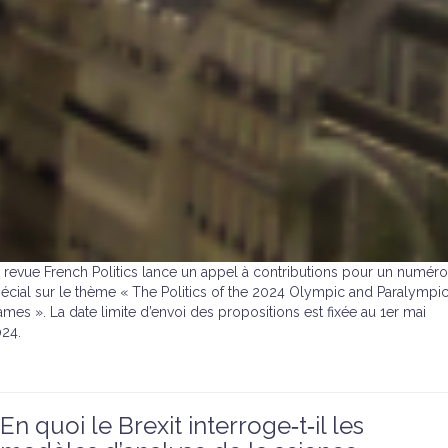
 revue French Politics lance un appel à contributions pour un numéro
écial sur le thème « The Politics of the 2024 Olympic and Paralympi
mes ». La date limite d’envoi des propositions est fixée au 1er mai
24.
En quoi le Brexit interroge‐t‐il les