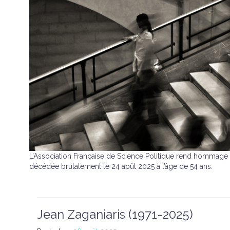
L’Association Française de Science Politique rend hommage à
décédée brutalement le 24 août 2025 à l’âge de 54 ans.
Jean Zaganiaris (1971-2025)