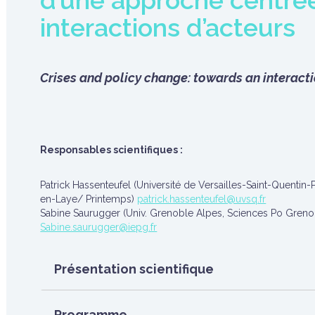
d’une approche centrée
interactions d’acteurs
Crises and policy change: towards an interac
Responsables scientifiques :
Patrick Hassenteufel (Université de Versailles-Saint-Quentin
en-Laye/ Printemps)
patrick.hassenteufel@uvsq.fr
Sabine Saurugger (Univ. Grenoble Alpes, Sciences Po Gren
Sabine.saurugger@iepg.fr
Présentation scientifique
Programme