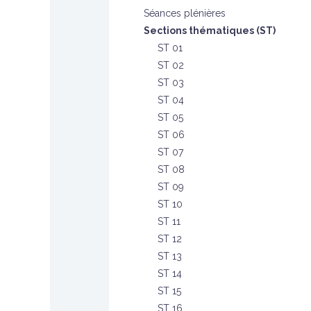
Séances plénières
Sections thématiques (ST)
ST 01
ST 02
ST 03
ST 04
ST 05
ST 06
ST 07
ST 08
ST 09
ST 10
ST 11
ST 12
ST 13
ST 14
ST 15
ST 16