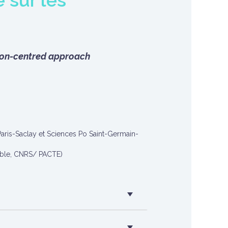
 sur les
tion-centred approach
-Paris-Saclay et Sciences Po Saint-Germain-
oble, CNRS/ PACTE)