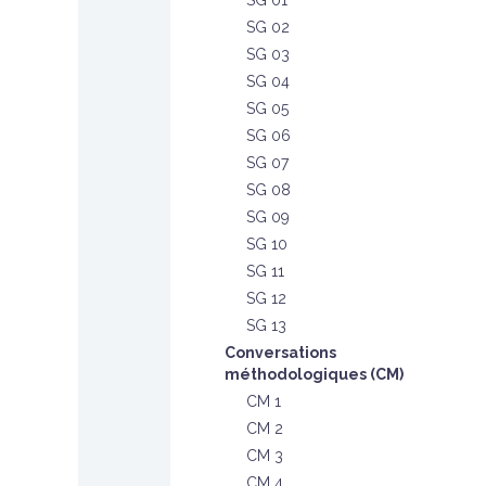
SG 01
SG 02
SG 03
SG 04
SG 05
SG 06
SG 07
SG 08
SG 09
SG 10
SG 11
SG 12
SG 13
Conversations
méthodologiques (CM)
CM 1
CM 2
CM 3
CM 4