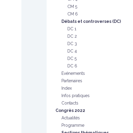
CM 5
CM 6
Débats et controverses (DC)
DC 1
DC 2
DC 3
DC 4
DC 5
DC 6
Evénements
Partenaires
Index
Infos pratiques
Contacts
Congrès 2022
Actualités
Programme
Sections thématiques