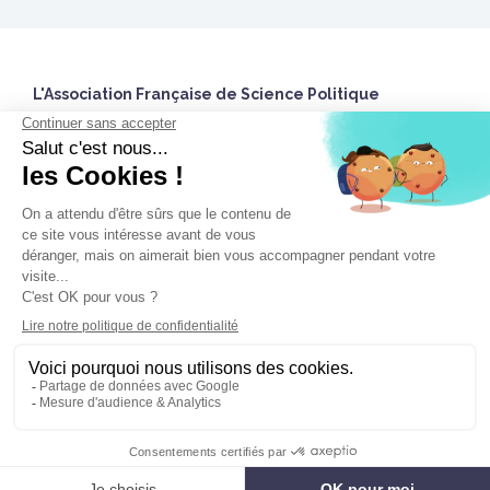
L'Association Française de Science Politique
27 rue Saint Guillaume
75337 Paris Cedex 07 France
Accueil
Twitter
Nous contacter
Nous utilisons des cookies pour vous garantir la meilleure
Espace Adhérent.e
expérience sur notre site. Si vous continuez à utiliser ce dernier,
Mentions légales
nous considérerons que vous acceptez l'utilisation des cookies.
Agence web Paris ID MENEO
J'accepte