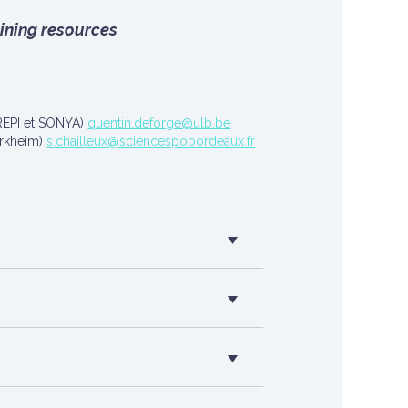
ining resources
 REPI et SONYA)
quentin.deforge@ulb.be
urkheim)
s.chailleux@sciencespobordeaux.fr