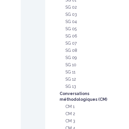
SG 01
SG 02
SG 03
SG 04
SG 05
SG 06
SG 07
SG 08
SG 09
SG 10
SG 11
SG 12
SG 13
Conversations
méthodologiques (CM)
CM 1
CM 2
CM 3
CM 4