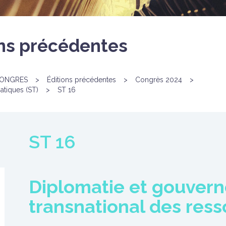
ons précédentes
ONGRES
>
Éditions précédentes
>
Congrès 2024
>
atiques (ST)
>
ST 16
ST 16
Diplomatie et gouver
transnational des res