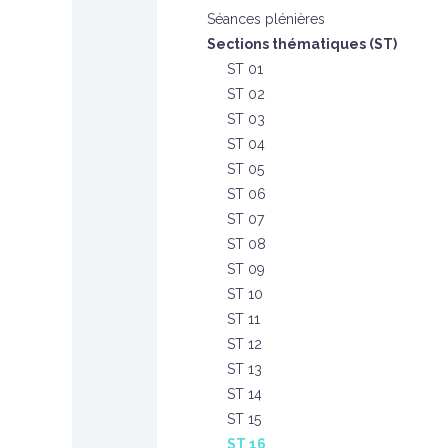
Séances plénières
Sections thématiques (ST)
ST 01
ST 02
ST 03
ST 04
ST 05
ST 06
ST 07
ST 08
ST 09
ST 10
ST 11
ST 12
ST 13
ST 14
ST 15
ST 16