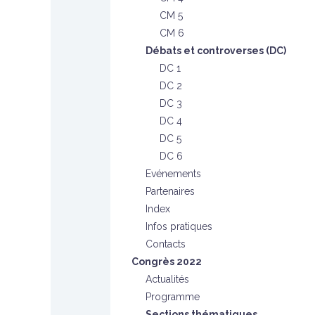
CM 5
CM 6
Débats et controverses (DC)
DC 1
DC 2
DC 3
DC 4
DC 5
DC 6
Evénements
Partenaires
Index
Infos pratiques
Contacts
Congrès 2022
Actualités
Programme
Sections thématiques